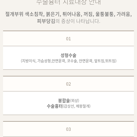
수술흉터 치료대상 안내
절개부위 색소침착, 붉은기, 튀어나옴, 꺼짐, 울퉁불퉁, 가려움,
피부당김
의 증상이 나타납니다.
01
성형수술
(지방이식, 가슴성형,안면윤곽,
코수술, 안면윤곽, 앞트임,뒤트임)
02
봉합술
(외상)
수술흉터
(갑상선, 제왕절개)
03