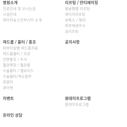
병원소개
리프팅 / 안티에이징
진료안내 및 오시는길
얼굴형별 리프팅
시설안내
레이저리프팅
레이저＆스킨부스터 소개
보톡스 / 필러
피부재생주사
실리프팅
여드름 / 흉터 / 홍조
공지사항
피부타입별 여드름치료
여드름흉터 / 모공
안면홍조 / 주사
혈관확장 / 혈관종
수술흉터 / 켈로이드
수술흉터/색소침착
포텐자
큐어젯
이벤트
원데이프로그램
원데이프로그램
온라인 상담