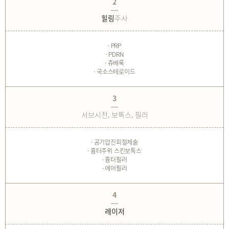
2
힐링
주사
· PRP
· PDRN
· 쥬베룩
· 국소스테로이드
3
서브시전, 보톡스, 필러
· 공기압진피절제술
· 흉터주위 스킨보톡스
· 흉터필러
· 에어필러
4
레이저