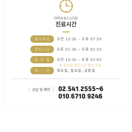
OPEN & CLOSE
진료시간
월
수
목
금
오전 10:30 – 오후 07:30
점
심
시
간
오후 01:30 – 오후 02:30
토
요
일
오전 10:30 – 오후 03:00
※ 토요일 점심시간 없이 진료
휴
진
화요일, 일요일, 공휴일
02
.
541
.
2555~6
상담 및 예약
010
.
6710
.
9246