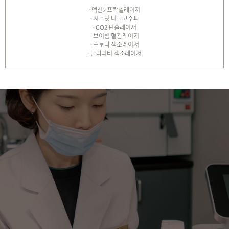
· 액션2 프락셀레이저
· 시크릿 니들고주파
· CO2 핀홀레이저
· 브이빔 혈관레이저
· 포토나 색소레이저
· 클라리티 색소레이저