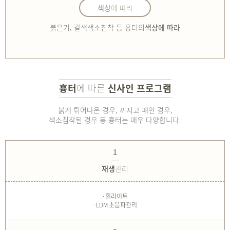
색상
에 따라
붉은기, 갈색색소침착 등 흉터의
색상에 따라
흉터
에 따른
신사인 프로그램
붉게 튀어나온 경우, 꺼지고 패인 경우,
색소침착된 경우 등 흉터는 매우 다양합니다.
1
재생
관리
· 힐라이트
· LDM 초음파관리