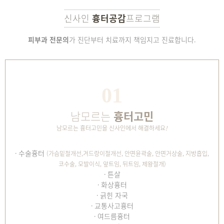
신사인
흉터공감
프로그램
피부과 전문의
가 진단부터 치료까지 책임지고 진료합니다.
01
남모르는
흉터고민
남모르는 흉터고민을 신사인에서 해결하세요
!
수술흉터
(가슴밑절개선,겨드랑이절개선, 안면윤곽술, 안면거상술,
지방흡입,
코수술, 모발이식, 앞트임, 뒤트임, 제왕절개)
튼살
화상흉터
긁힌 자국
교통사고흉터
여드름흉터