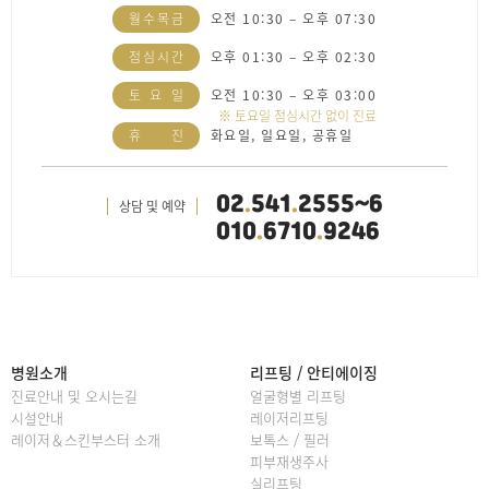
월
수
목
금
오전 10:30 – 오후 07:30
점
심
시
간
오후 01:30 – 오후 02:30
토
요
일
오전 10:30 – 오후 03:00
※ 토요일 점심시간 없이 진료
휴
진
화요일, 일요일, 공휴일
02
.
541
.
2555~6
상담 및 예약
010
.
6710
.
9246
병원소개
리프팅 / 안티에이징
진료안내 및 오시는길
얼굴형별 리프팅
시설안내
레이저리프팅
레이저＆스킨부스터 소개
보톡스 / 필러
피부재생주사
실리프팅