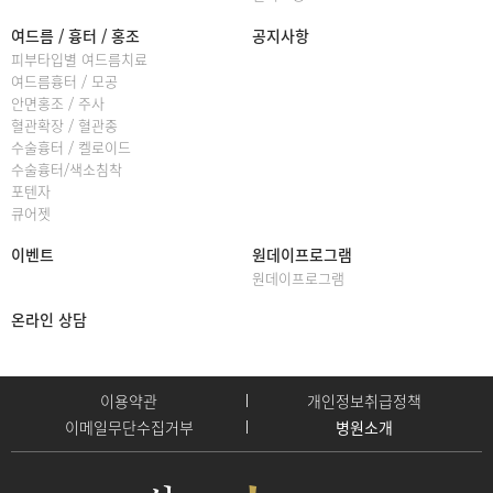
여드름 / 흉터 / 홍조
공지사항
피부타입별 여드름치료
여드름흉터 / 모공
안면홍조 / 주사
혈관확장 / 혈관종
수술흉터 / 켈로이드
수술흉터/색소침착
포텐자
큐어젯
이벤트
원데이프로그램
원데이프로그램
온라인 상담
이용약관
개인정보취급정책
이메일무단수집거부
병원소개