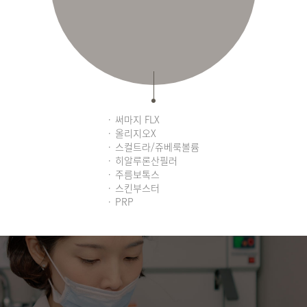
써마지 FLX
올리지오X
스컬트라/쥬베룩볼륨
히알루론산필러
주름보톡스
스킨부스터
PRP