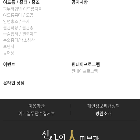
여드름 / 흉터 / 홍조
공지사항
피부타입별 여드름치료
여드름흉터 / 모공
안면홍조 / 주사
혈관확장 / 혈관종
수술흉터 / 켈로이드
수술흉터/색소침착
포텐자
큐어젯
이벤트
원데이프로그램
원데이프로그램
온라인 상담
이용약관
개인정보취급정책
이메일무단수집거부
병원소개