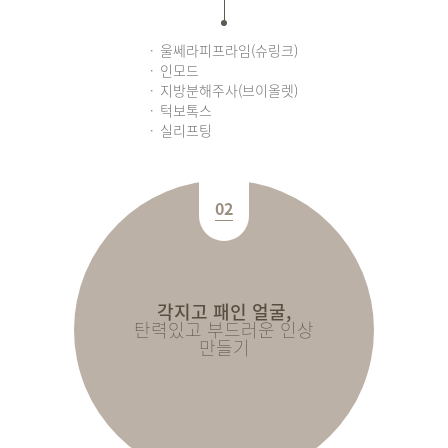
울쎄라피프라임(슈링크)
인모드
지방분해주사(브이올렛)
턱보톡스
실리프팅
02
각지고 패인 얼굴,
탄력있고 부드러운 인상
만들기