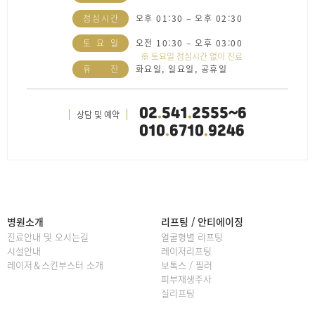
점
심
시
간
오후 01:30 – 오후 02:30
토
요
일
오전 10:30 – 오후 03:00
※ 토요일 점심시간 없이 진료
휴
진
화요일, 일요일, 공휴일
02
.
541
.
2555~6
상담 및 예약
010
.
6710
.
9246
병원소개
리프팅 / 안티에이징
진료안내 및 오시는길
얼굴형별 리프팅
시설안내
레이저리프팅
레이저＆스킨부스터 소개
보톡스 / 필러
피부재생주사
실리프팅