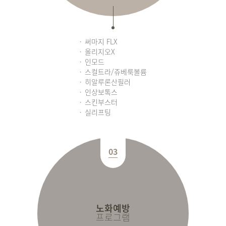
써마지 FLX
올리지오X
인모드
스컬트라/쥬베룩볼륨
히알루론산필러
인상보톡스
스킨부스터
실리프팅
03
노화예방
프로그램