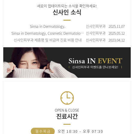
새로이 업데이트되는 소식을 확인하세요!
신사인 소식
Sinsa in Dermatology,
신사인피부과
2025.11.07
皮肤美容治疗项目收费标准
Sinsa in Dermatology, Cosmetic Dermatolo…
신사인피부과
2025.05.12
신사인피부과 제증명 및 비급여 진료 비용 안내
신사인피부과
2023.04.12
OPEN & CLOSE
진료시간
월
수
목
금
오전 10:30 – 오후 07:30